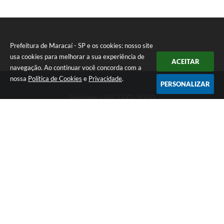
Prefeitura de Maracaí - SP e os cookies: nosso site
usa cookies para melhorar a sua experiência de
ACEITAR
navegação. Ao continuar você concorda com a
nossa
Política de Cookies
e
Privacidade
.
PERSONALIZAR
Telefone: (18) 3371-9500
Endereço: Avenida José Bonifácio, 517 - Centro | CEP: 19840-
000
Atendimento de Segunda-feira a Sexta-feira das 9h às 11h30 e
das 13h às 16h
Prefeitura de Maracaí - SP
Versão do Sistema:
3.5.3 - 19/06/2026
Portal atualizado em:
07/08/2026 15:47
Dados Abertos