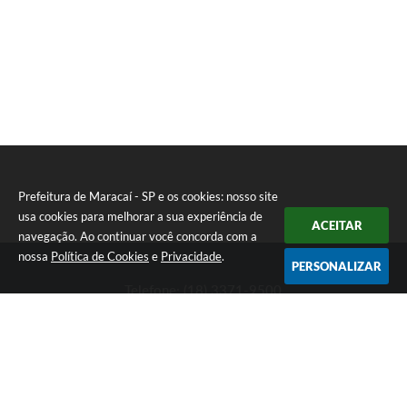
Prefeitura de Maracaí - SP e os cookies: nosso site
usa cookies para melhorar a sua experiência de
ACEITAR
navegação. Ao continuar você concorda com a
nossa
Política de Cookies
e
Privacidade
.
PERSONALIZAR
Telefone: (18) 3371-9500
Endereço: Avenida José Bonifácio, 517 - Centro | CEP: 19840-
000
Atendimento de Segunda-feira a Sexta-feira das 9h às 11h30 e
das 13h às 16h