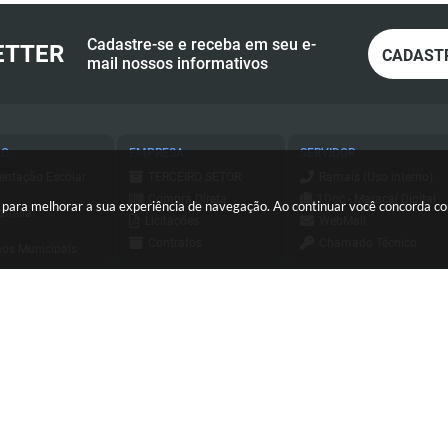
Cadastre-se e receba em seu e-
ETTER
CADAST
mail nossos informativos
ÃO
EMPRESA
SERVIDOR
entação Escolar
TERCEIRO SETOR
Ramais (Uso interno)
Compra Direta
1Doc - Maracaí Digital
es para melhorar a sua experiência de navegação. Ao continuar você concorda 
amília
Licitações
WebMail
Contratos
Chamado Técnico
os Municipais
Consulta - Nota
ESUS
a de Serviços
Fiscal Eletrônica
Holerite Online
ursos e
Emissão - Nota Fiscal
essos Seletivos
Login SCPI 9
Eletrônica
tato
Dipam
Sis Web
(18) 3371-9500
sa Civil
Diário Oficial
Consulta - Nota
io Oficial
Transparência
Fiscal Eletrônica
orte
Newsletter
Emissão - Nota Fiscal
C
Eletrônica
Sistema de Tributos
ersão do Sistema:
3.5.3 - 19/06/2026
Portal atualizado em:
07/08/2026
Sistema de Tributos
Telefones Úteis