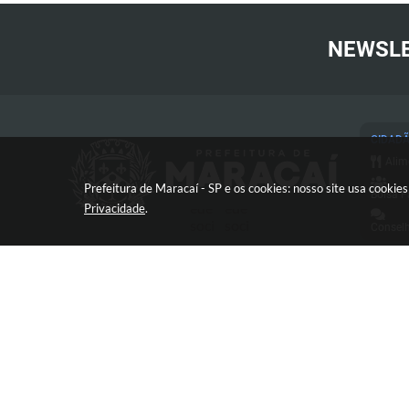
NEWSL
CIDAD
Alim
Prefeitura de Maracaí - SP e os cookies: nosso site usa cooki
Bolsa F
Privacidade
.
Conselh
Cart
Conc
Proc
Con
Avenida José Bonifácio, 517 -
Defe
Centro - CEP: 19840-000
Diár
Esp
e-SI
V
FAQ