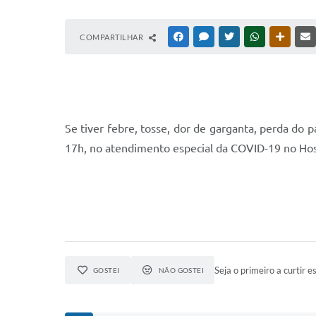
COMPARTILHAR
FACEBOOK
MESSENGER
TWITTER
WHATSAPP
OUTRAS
Se tiver febre, tosse, dor de garganta, perda do p
17h, no atendimento especial da COVID-19 no Hospi
Seja o primeiro a curtir es
GOSTEI
NÃO GOSTEI