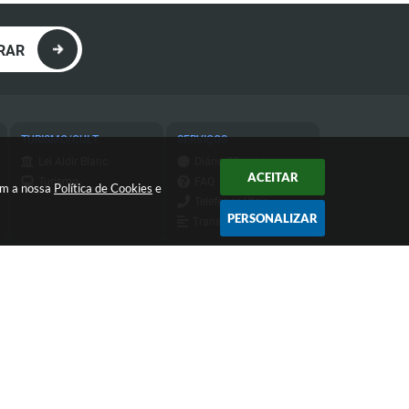
RAR
TURISMO/CULT
SERVIÇOS
Lei Aldir Blanc
Diário Oficial
ACEITAR
Turismo
FAQ
com a nossa
Política de Cookies
e
Telefones Úteis
PERSONALIZAR
Transparência
Transparência do
IPTU
Atendimento de Segunda-feira a
Sexta-feira das 9h às 11h30 e das
13h às 16h
 15:47