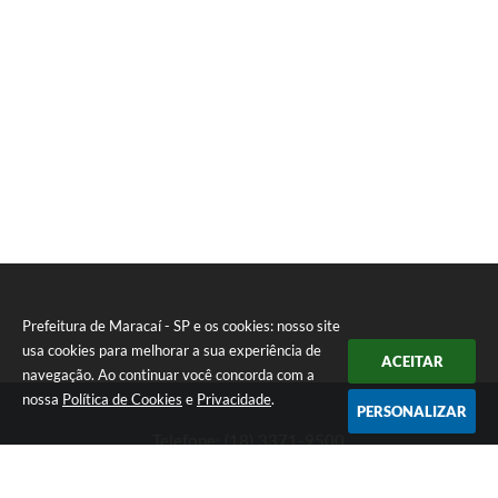
Prefeitura de Maracaí - SP e os cookies: nosso site
usa cookies para melhorar a sua experiência de
ACEITAR
navegação. Ao continuar você concorda com a
nossa
Política de Cookies
e
Privacidade
.
PERSONALIZAR
Telefone: (18) 3371-9500
Endereço: Avenida José Bonifácio, 517 - Centro | CEP: 19840-