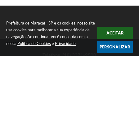
Prefeitura de Maracaí - SP e os cookies: nosso site
usa cookies para melhorar a sua experiência de
ACEITAR
navegação. Ao continuar você concorda com a
nossa
Política de Cookies
e
Privacidade
.
PERSONALIZAR
Telefone: (18) 3371-9500
Endereço: Avenida José Bonifácio, 517 - Centro | CEP: 19840-
000
Atendimento de Segunda-feira a Sexta-feira das 9h às 11h30 e
das 13h às 16h
Prefeitura de Maracaí - SP
Versão do Sistema:
3.5.3 - 19/06/2026
Portal atualizado em:
06/08/2026 16:55
Dados Abertos