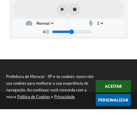
Prefeitura de Maracaí - SP e os cookies: nosso site
usa cookies para melhorar a sua experiência de
ACEITAR
navegação. Ao continuar você concorda com a
nossa
Política de Cookies
e
Privacidade
.
PERSONALIZAR
Telefone: (18) 3371-9500
Endereço: Avenida José Bonifácio, 517 - Centro | CEP: 19840-
000
Atendimento de Segunda-feira a Sexta-feira das 9h às 11h30 e