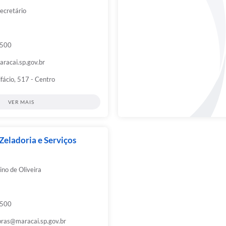
Secretário
9500
racai.sp.gov.br
ifácio, 517 - Centro
VER MAIS
Zeladoria e Serviços
ino de Oliveira
9500
bras@maracai.sp.gov.br