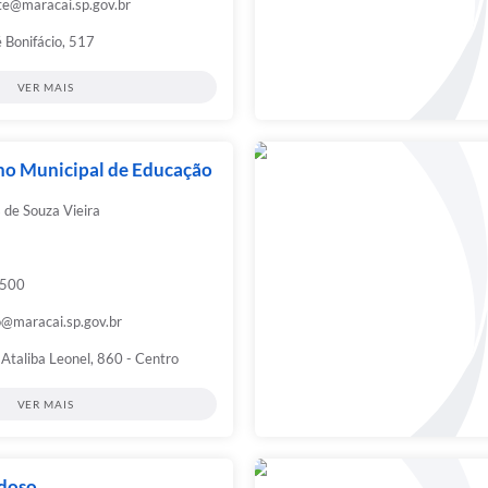
e@maracai.sp.gov.br
 Bonifácio, 517
VER MAIS
ho Municipal de Educação
 de Souza Vieira
9500
@maracai.sp.gov.br
Ataliba Leonel, 860 - Centro
VER MAIS
Idoso