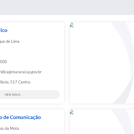
dico
que de Lima
9500
ridica@maracai.sp.gov.br
ifácio, 517 Centro
VER MAIS
o de Comunicação
los da Mota