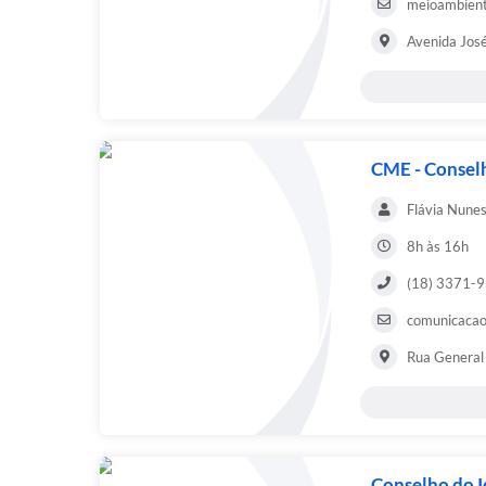
meioambient
Avenida José
CME - Consel
Flávia Nunes
8h às 16h
(18) 3371-
comunicacao
Rua General 
Conselho do 