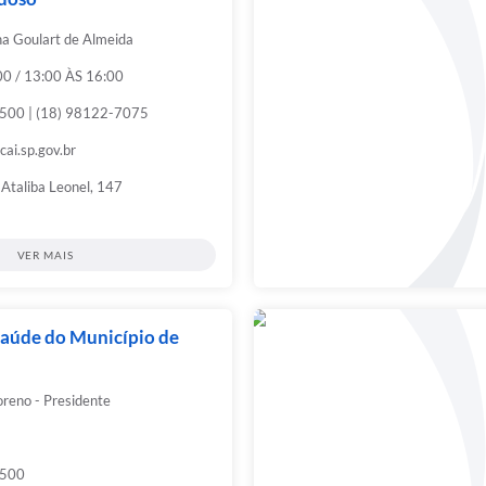
ina Goulart de Almeida
00 / 13:00 ÀS 16:00
500 | (18) 98122-7075
ai.sp.gov.br
Ataliba Leonel, 147
VER MAIS
Saúde do Município de
reno - Presidente
9500