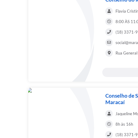
Flavia Crist
8:00 ÀS 11:
(18) 3371-9
social@marac
Rua General 
Conselho de 
Maracaí
Jaqueline Mo
8h às 16h
(18) 3371-